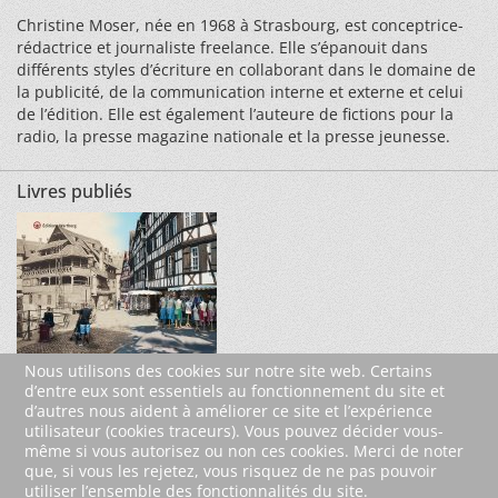
Christine Moser, née en 1968 à Strasbourg, est conceptrice-
rédactrice et journaliste freelance. Elle s’épanouit dans
différents styles d’écriture en collaborant dans le domaine de
la publicité, de la communication interne et externe et celui
de l’édition. Elle est également l’auteure de fictions pour la
radio, la presse magazine nationale et la presse jeunesse.
Livres publiés
Nous utilisons des cookies sur notre site web. Certains
d’entre eux sont essentiels au fonctionnement du site et
d’autres nous aident à améliorer ce site et l’expérience
utilisateur (cookies traceurs). Vous pouvez décider vous-
retour
même si vous autorisez ou non ces cookies. Merci de noter
que, si vous les rejetez, vous risquez de ne pas pouvoir
utiliser l’ensemble des fonctionnalités du site.