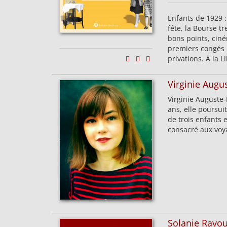
Enfants de 1929 :
fête, la Bourse t
bons points, cin
premiers congés p
privations. À la 
Virginie Augu
Virginie Auguste-
ans, elle poursui
de trois enfants 
consacré aux voya
Solanie Ravo