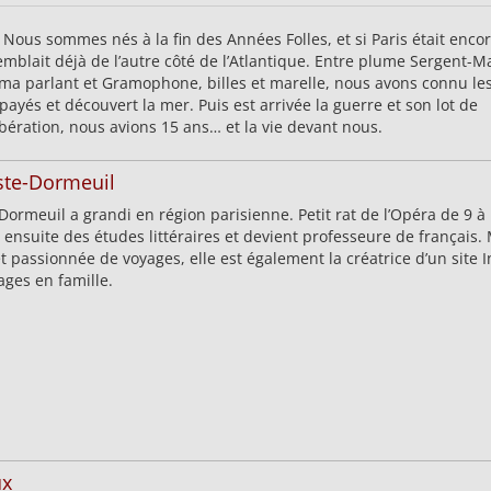
 Nous sommes nés à la fin des Années Folles, et si Paris était enco
remblait déjà de l’autre côté de l’Atlantique. Entre plume Sergent-Ma
éma parlant et Gramophone, billes et marelle, nous avons connu le
ayés et découvert la mer. Puis est arrivée la guerre et son lot de
Libération, nous avions 15 ans… et la vie devant nous.
ste-Dormeuil
Dormeuil a grandi en région parisienne. Petit rat de l’Opéra de 9 à
t ensuite des études littéraires et devient professeure de français.
et passionnée de voyages, elle est également la créatrice d’un site I
ges en famille.
ux