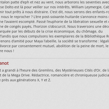
talon patte d’eph et nez au vent, nous arborons les seventies ave
se Dolto est là pour veiller sur nos intérêts, William Leymergie, Ca
r tout prêts à nous distraire. C’est dit, nous serons des enfants-ro
 nous le reprocher ? L’ère post-soixante-huitarde s’annonce moins 
e l’avaient escompté. Passé l’euphorie de la libération sexuelle et 
e de congés payés, l’horizon s’obscurcit. Nous traversons une déc
quée par les débuts de la crise économique, du chômage, du
Tandis que nous compulsons les exemplaires de la Bibliothèque R
nons d’amitié pour Maya l’abeille, la société se transforme : légal
divorce par consentement mutuel, abolition de la peine de mort, le
re nous !
anot
a grandi à l’heure des Gremlins, des Mystérieuses Cités d’Or, de l
 de la Mega Drive. Rédactrice, romancière et chroniqueuse judicia
e près aux générations X, Y et Z.