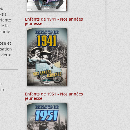
c
bu,
is !
Enfants de 1941 - Nos années
riante
jeunesse
de la
ennie
ose et
isation
 vieux
a
ire,
Enfants de 1951 - Nos années
jeunesse