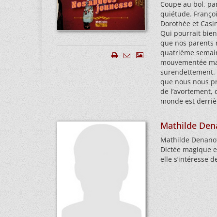
Coupe au bol, pan
quiétude. Françoi
Dorothée et Casimi
Qui pourrait bien
que nos parents n
quatrième semain
mouvementée mar
surendettement. 
que nous nous pre
de l’avortement, 
monde est derriè
Mathilde Den
Mathilde Denanot 
Dictée magique et
elle s’intéresse d