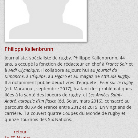
Philippe Kallenbrunn
Journaliste, spécialiste de rugby, Philippe Kallenbrunn, 44
ans, a occupé la fonction de rédacteur en chef à
France Soir
et
à
Midi Olympique
. Il collabore aujourd‘hui au
Journal du
Dimanche
, à
L‘Équipe
, au
Figaro
et au magazine
Attitude Rugby
.
Il a notamment publié deux livres d‘enquête :
Peur sur le rugby
(éd. Marabout, septembre 2017), traitant des problématiques
liées à la santé des joueurs de rugby, et
Les Années Saint-
André, autopsie d‘un fiasco
(éd. Solar, mars 2016), consacré au
parcours du XV de France entre 2012 et 2015. En vingt ans de
carrière, il a couvert quatre Coupes du Monde de rugby et
quinze Tournois des Six Nations.
retour
Le FC Nantes