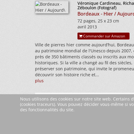
Véronique Cardineau, Rich
Zéboulon (Fotograf)
Bordeaux - Hier / Aujour
72 pages, 25 x 23 cm
avril 2013
Commander sur Amazon
Ville de pierres hier comme aujourd’hui, Bordeau
au patrimoine mondial de l'Unesco depuis 2007,
près de 350 bâtiments classés ou inscrits aux 
historiques. Si la ville a changé au fil des siècles, 
préserver son patrimoine, qui invite le promeneu
découvrir son histoire riche et...
plus
Nous utilisons des cookies sur notre site web. Certains d
JLIB_HTML_START
Précédent
5
6
(cookies traceurs). Vous pouvez décider vous-même si vou
des fonctionnalités du site.
JLIB_HTML_END