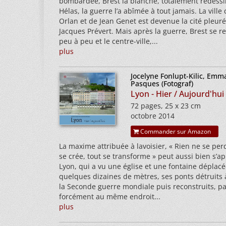
bombardée, Brest la blanche, totalement redessi
Hélas, la guerre l’a abîmée à tout jamais. La ville
Orlan et de Jean Genet est devenue la cité pleur
Jacques Prévert. Mais après la guerre, Brest se r
peu à peu et le centre-ville,...
plus
Jocelyne Fonlupt-Kilic, Emm
Pasques (Fotograf)
Lyon - Hier / Aujourd'hui
72 pages, 25 x 23 cm
octobre 2014
Commander sur Amazon
La maxime attribuée à lavoisier, « Rien ne se per
se crée, tout se transforme » peut aussi bien s’a
Lyon, qui a vu une église et une fontaine déplac
quelques dizaines de mètres, ses ponts détruits à
la Seconde guerre mondiale puis reconstruits, p
forcément au même endroit...
plus