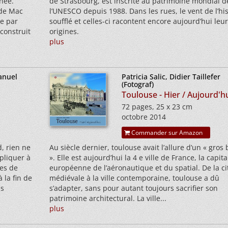
née.
de Strasbourg, est inscrite au patrimoine mondial d
 de Mac
l’UNESCO depuis 1988. Dans les rues, le vent de l’his
ée par
soufflé et celles-ci racontent encore aujourd’hui leur
econstruit
origines.
plus
anuel
Patricia Salic, Didier Taillefer
(Fotograf)
Toulouse - Hier / Aujourd'h
72 pages, 25 x 23 cm
octobre 2014
Commander sur Amazon
d, rien ne
Au siècle dernier, toulouse avait l’allure d’un « gros
ppliquer à
». Elle est aujourd’hui la 4 e ville de France, la capita
ées de
européenne de l’aéronautique et du spatial. De la ci
 la fin de
médiévale à la ville contemporaine, toulouse a dû
as
s’adapter, sans pour autant toujours sacrifier son
patrimoine architectural. La ville...
plus