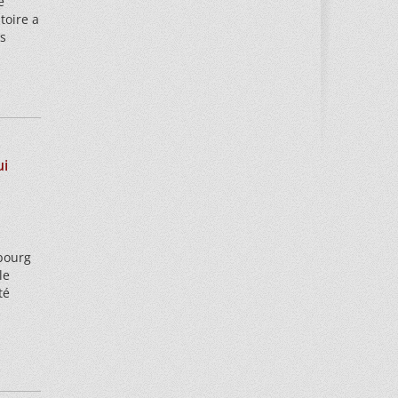
e
toire a
s
ui
 bourg
le
té